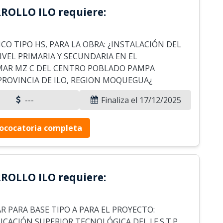
M
L
ROLLO ILO requiere:
M
L
P
L
M
O TIPO HS, PARA LA OBRA: ¿INSTALACIÓN DEL
L
A
VEL PRIMARIA Y SECUNDARIA EN EL
M
M
MAR MZ C DEL CENTRO POBLADO PAMPA
M
C
 PROVINCIA DE ILO, REGION MOQUEGUA¿
Mo
M
---
Finaliza el 17/12/2025
Mu
C
Pa
M
Pe
ococatoria completa
C
P
M
Pó
P
Re
M
ROLLO ILO requiere:
Sa
T
C
M
Su
H
 PARA BASE TIPO A PARA EL PROYECTO:
T
M
CACIÓN SUPERIOR TECNOLÓGICA DEL I.E.S.T.P.