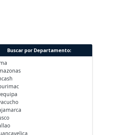
UNICIPALIDAD DE AUCARA
UNICIPALIDAD DE CAPASO
UNICIPALIDAD DE CAYNA
UNICIPALIDAD DE CHIARA
UNICIPALIDAD DE CHONGOS ALTO
UNICIPALIDAD DE CHONTALI
Buscar por Departamento:
UNICIPALIDAD DE FITZCARRALD
UNICIPALIDAD DE HUANIPACA
ima
UNICIPALIDAD DE HUAYLLABAMBA
mazonas
 SIHUAS
ncash
UNICIPALIDAD DE HUAYLLAHUARA
purimac
UNICIPALIDAD DE HUIPOCA
requipa
UNICIPALIDAD DE INDEPENDENCIA
yacucho
 VILCASHUAMAN
ajamarca
UNICIPALIDAD DE INDIANA
usco
UNICIPALIDAD DE LARIA
llao
UNICIPALIDAD DE LEONCIO PRADO
uancavelica