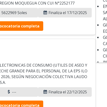
C
O, REGION MOQUEGUA CON CUI N°2252177
E
S
5622969 Soles
Finaliza el 17/12/2025
A
G
ococatoria completa
E
G
C
G
C
I
ELECTRONICAS DE CONSUMO (UTILES DE ASEO Y
I
ECHE GRANDE PARA EL PERSONAL DE LA EPS ILO
I
O 2026, SEGÚN NEGOCIACIÓN COLECTIVA LAUDO
M
S.A.
M
---
Finaliza el 22/12/2025
M
M
ococatoria completa
M