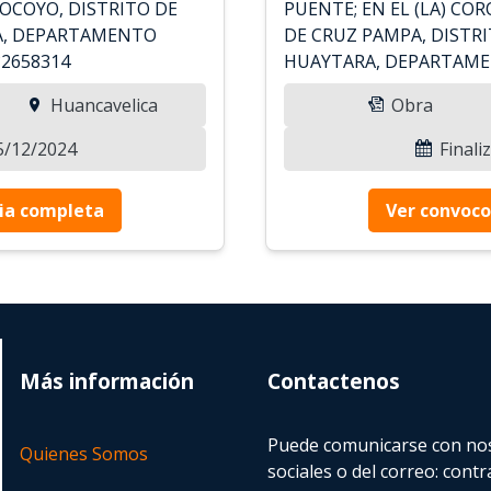
 OCOYO, DISTRITO DE
PUENTE; EN EL (LA) CO
A, DEPARTAMENTO
DE CRUZ PAMPA, DISTR
°2658314
HUAYTARA, DEPARTAME
Huancavelica
Obra
15/12/2024
Finali
ia completa
Ver convoco
Más información
Contactenos
Puede comunicarse con nos
Quienes Somos
sociales o del correo:
contr