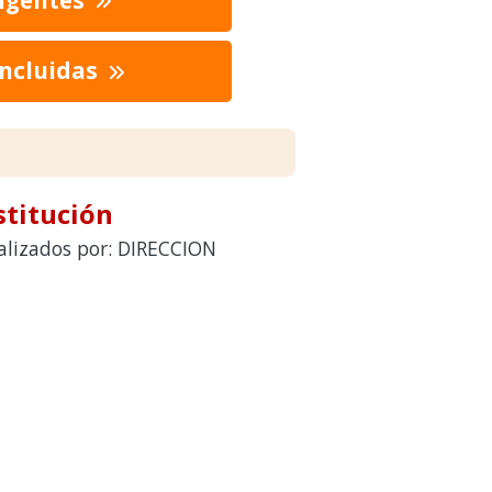
oncluidas
stitución
ealizados por: DIRECCION