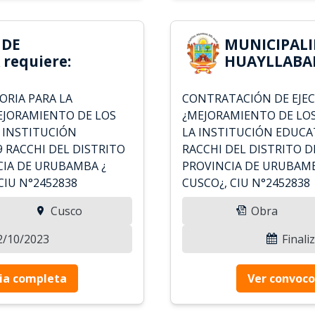
 DE
MUNICIPALI
requiere:
HUAYLLABAM
RIA PARA LA
CONTRATACIÓN DE EJEC
MEJORAMIENTO DE LOS
¿MEJORAMIENTO DE LOS
A INSTITUCIÓN
LA INSTITUCIÓN EDUCA
 RACCHI DEL DISTRITO
RACCHI DEL DISTRITO 
CIA DE URUBAMBA ¿
PROVINCIA DE URUBAM
IU N°2452838
CUSCO¿, CIU N°2452838
Cusco
Obra
12/10/2023
Finali
ia completa
Ver convoco