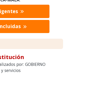
vigentes
oncluidas
stitución
ealizados por: GOBIERNO
 servicios