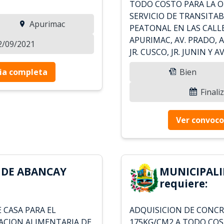
TODO COSTO PARA LA 
SERVICIO DE TRANSITAB
Apurimac
PEATONAL EN LAS CALLES
APURIMAC, AV. PRADO, A
12/09/2021
JR. CUSCO, JR. JUNIN Y A
ia completa
Bien
Finali
Ver convoco
 DE ABANCAY
MUNICIPALI
requiere:
 CASA PARA EL
ADQUISICION DE CONCR
CION ALIMENTARIA DE
175KG/CM2 A TODO COS