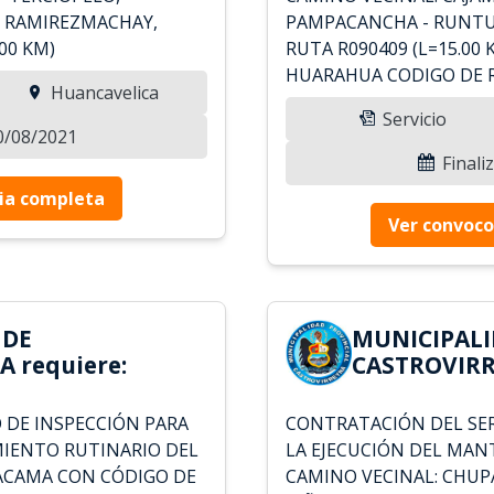
- RAMIREZMACHAY,
PAMPACANCHA - RUNTU
00 KM)
RUTA R090409 (L=15.00
HUARAHUA CODIGO DE RU
Huancavelica
Servicio
30/08/2021
Finali
ia completa
Ver convoco
 DE
MUNICIPALI
 requiere:
CASTROVIRR
 DE INSPECCIÓN PARA
CONTRATACIÓN DEL SER
MIENTO RUTINARIO DEL
LA EJECUCIÓN DEL MAN
TACAMA CON CÓDIGO DE
CAMINO VECINAL: CHUP