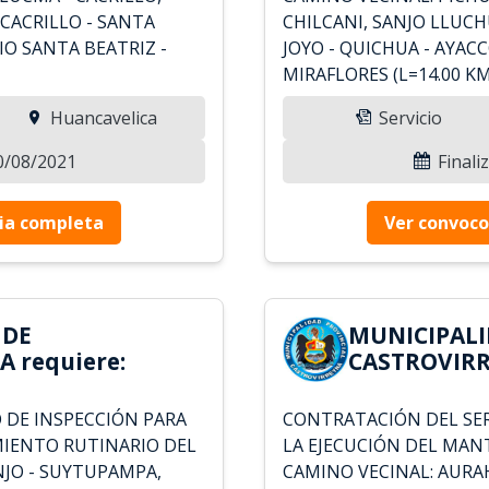
 CACRILLO - SANTA
CHILCANI, SANJO LLUC
IO SANTA BEATRIZ -
JOYO - QUICHUA - AYAC
MIRAFLORES (L=14.00 KM
Huancavelica
Servicio
30/08/2021
Finali
ia completa
Ver convoco
 DE
MUNICIPALI
 requiere:
CASTROVIRR
 DE INSPECCIÓN PARA
CONTRATACIÓN DEL SER
MIENTO RUTINARIO DEL
LA EJECUCIÓN DEL MAN
JO - SUYTUPAMPA,
CAMINO VECINAL: AURAH