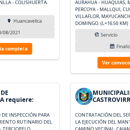
LLA - COLISHUERTA.
AURAHUA - HUAQUIAS, 
PERCOYA - MALLQUI, C
VILLAFLOR, MAYUCANCH
Huancavelica
DOMINGO. (L=16.50 KM)
30/08/2021
Servicio
Finali
ia completa
Ver convoco
 DE
MUNICIPALI
 requiere:
CASTROVIRR
 DE INSPECCIÓN PARA
CONTRATACIÓN DEL SER
MIENTO RUTINARIO DEL
LA EJECUCIÓN DEL MAN
- TERCIOPELO,
CAMINO VECINAL: CAJAM