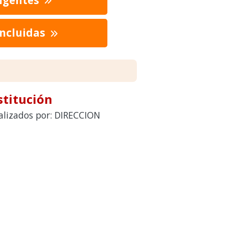
oncluidas
stitución
ealizados por: DIRECCION