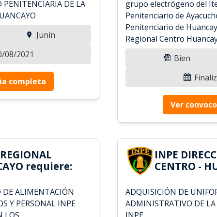
 PENITENCIARIA DE LA
grupo electrógeno del Í
HUANCAYO
Penitenciario de Ayacuch
Penitenciario de Huancay
Junín
Regional Centro Huanca
30/08/2021
Bien
Finali
ia completa
Ver convoco
 REGIONAL
INPE DIREC
AYO requiere:
CENTRO - H
O DE ALIMENTACIÓN
ADQUISICIÓN DE UNIFO
OS Y PERSONAL INPE
ADMINISTRATIVO DE LA
N LOS
INPE