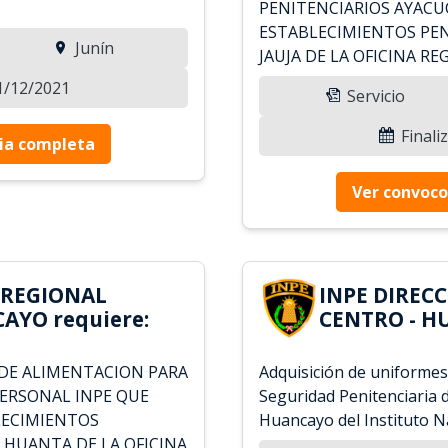
PENITENCIARIOS AYACU
ESTABLECIMIENTOS PE
Junín
JAUJA DE LA OFICINA R
21/12/2021
Servicio
Finali
ia completa
Ver convoco
 REGIONAL
INPE DIREC
AYO requiere:
CENTRO - H
 DE ALIMENTACION PARA
Adquisición de uniformes
PERSONAL INPE QUE
Seguridad Penitenciaria d
LECIMIENTOS
Huancayo del Instituto N
 HUANTA DE LA OFICINA