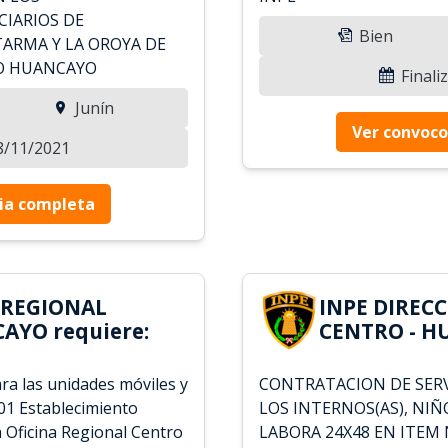
IARIOS DE
Bien
ARMA Y LA OROYA DE
RO HUANCAYO
Finali
Junín
Ver convoco
18/11/2021
ia completa
 REGIONAL
INPE DIREC
AYO requiere:
CENTRO - H
ra las unidades móviles y
CONTRATACION DE SERV
01 Establecimiento
LOS INTERNOS(AS), NIÑ
a Oficina Regional Centro
LABORA 24X48 EN ITEM