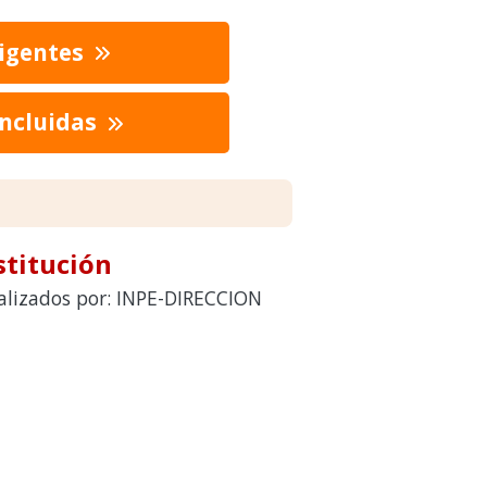
vigentes
oncluidas
stitución
ealizados por: INPE-DIRECCION