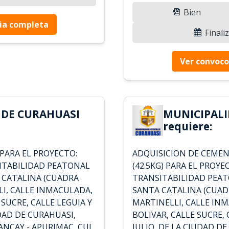
Bien
ia completa
Finali
Ver convoco
 DE CURAHUASI
MUNICIPALI
requiere:
PARA EL PROYECTO:
ADQUISICION DE CEMEN
ITABILIDAD PEATONAL
(42.5KG) PARA EL PROY
A CATALINA (CUADRA
TRANSITABILIDAD PEATO
LLI, CALLE INMACULADA,
SANTA CATALINA (CUADRA
SUCRE, CALLE LEGUIA Y
MARTINELLI, CALLE IN
UDAD DE CURAHUASI,
BOLIVAR, CALLE SUCRE, 
ANCAY - APURIMAC, CUI
JULIO, DE LA CIUDAD D