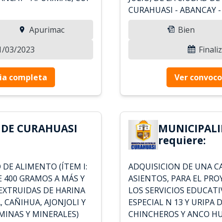
CURAHUASI - ABANCAY -
Apurimac
Bien
31/03/2023
Finali
ia completa
Ver convoco
 DE CURAHUASI
MUNICIPALI
requiere:
DE ALIMENTO (ÍTEM I:
ADQUISICION DE UNA C
 400 GRAMOS A MÁS Y
ASIENTOS, PARA EL PR
 EXTRUIDAS DE HARINA
LOS SERVICIOS EDUCAT
, CAÑIHUA, AJONJOLI Y
ESPECIAL N 13 Y URIPA 
MINAS Y MINERALES)
CHINCHEROS Y ANCO HU