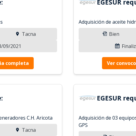
:
EGESUR requ
os
Adquisición de aceite hid
Tacna
Bien
13/09/2021
Finali
ia completa
Ver convoco
:
EGESUR requ
eneradores C.H. Aricota
Adquisición de 03 equipo
GPS
Tacna