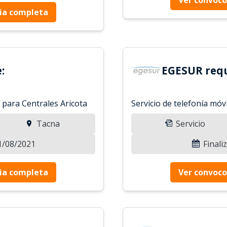
ia completa
:
EGESUR requ
o para Centrales Aricota
Servicio de telefonía móvi
Tacna
Servicio
31/08/2021
Finali
ia completa
Ver convoco