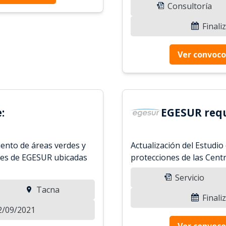
Consultoría
Finali
Ver convoco
:
EGESUR requ
iento de áreas verdes y
Actualización del Estudio
ones de EGESUR ubicadas
protecciones de las Centr
Servicio
Tacna
Finali
02/09/2021
Ver convoco