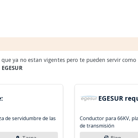
s que ya no estan vigentes pero te pueden servir como
a
EGESUR
:
EGESUR requ
za de servidumbre de las
Conductor para 66KV, pla
de transmisión
Tacna
Bien