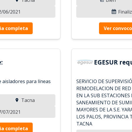
22/06/2021
Finali
ia completa
Ver convoco
:
EGESUR requ
 aisladores para líneas
SERVICIO DE SUPERVISI
REMODELACION DE RED 
EN LA SUB ESTACIONES 
Tacna
SANEAMIENTO DE SUMIN
MAYORES DE LA S.E. YA
07/07/2021
LOS PALOS, PROVINCIA
TACNA
ia completa