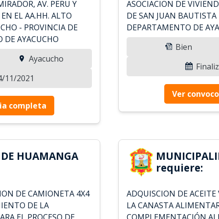
MIRADOR, AV. PERU Y
ASOCIACION DE VIVIEN
) EN EL AA.HH. ALTO
DE SAN JUAN BAUTISTA
CHO - PROVINCIA DE
DEPARTAMENTO DE AY
 DE AYACUCHO
Bien
Ayacucho
Finali
04/11/2021
Ver convoco
ia completa
D DE HUAMANGA
MUNICIPAL
requiere:
ION DE CAMIONETA 4X4
ADQUISCION DE ACEITE
IENTO DE LA
LA CANASTA ALIMENTAR
ARA EL PROCESO DE
COMPLEMENTACIÓN ALIM