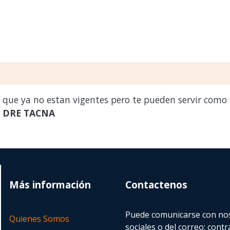
s que ya no estan vigentes pero te pueden servir como
a
DRE TACNA
Más información
Contactenos
Puede comunicarse con nos
Quienes Somos
sociales o del correo:
contr