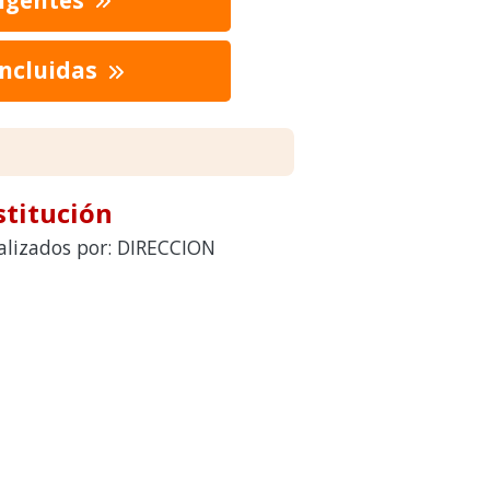
oncluidas
stitución
ealizados por: DIRECCION