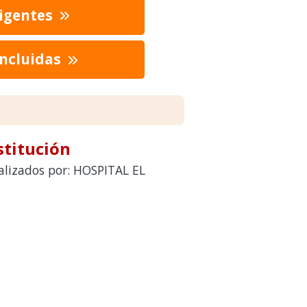
vigentes
oncluidas
stitución
ealizados por: HOSPITAL EL