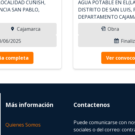
LOCALIDAD CUÑISH,
AGUA POTABLE EN EL(LA
INCIA SAN PABLO,
DISTRITO DE SAN LUIS,
DEPARTAMENTO CAJAM
Cajamarca
Obra
30/06/2025
Finali
ia completa
Ver convoco
Más información
Contactenos
Puede comunicarse con nos
Quienes Somos
sociales o del correo:
contr