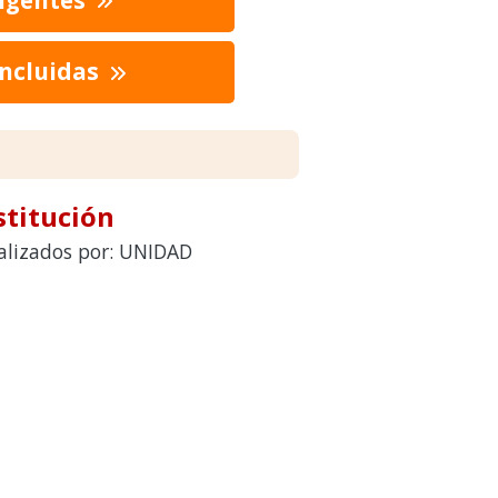
oncluidas
stitución
ealizados por: UNIDAD