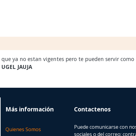
s que ya no estan vigentes pero te pueden servir como
a
UGEL JAUJA
Más información
Contactenos
Puede comunicarse con nos
Quienes Somos
sociales o del correo:
contr