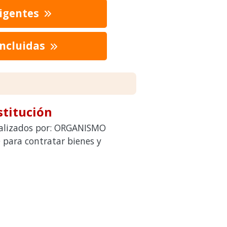
vigentes
oncluidas
stitución
realizados por: ORGANISMO
ara contratar bienes y