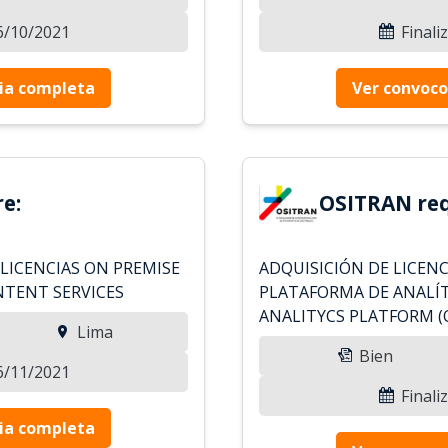
06/10/2021
Finali
ia completa
Ver convoco
e:
OSITRAN req
 LICENCIAS ON PREMISE
ADQUISICIÓN DE LICEN
NTENT SERVICES
PLATAFORMA DE ANALÍT
ANALITYCS PLATFORM (
Lima
Bien
16/11/2021
Finali
ia completa