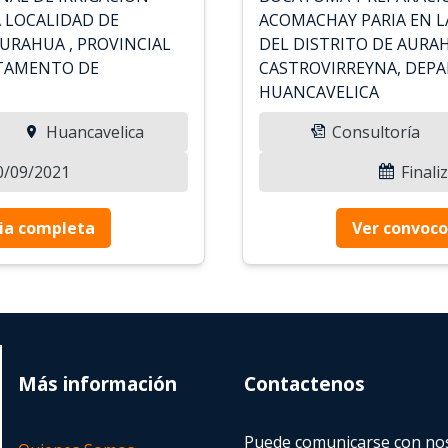
A LOCALIDAD DE
ACOMACHAY PARIA EN L
AURAHUA , PROVINCIAL
DEL DISTRITO DE AURAH
RTAMENTO DE
CASTROVIRREYNA, DEP
HUANCAVELICA
Huancavelica
Consultoría
20/09/2021
Finali
ia completa
Ver convoco
Más información
Contactenos
Puede comunicarse con nos