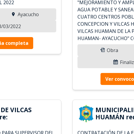
L 2022
"MEJORAMIENTO Y AMPL
AGUA POTABLE Y SANEA
Ayacucho
CUATRO CENTROS POBLA
CONCEPCION Y VILCAS 
08/03/2022
VILCAS HUAMAN DE LA P
HUAMAN- AYACUCHO" CO
ia completa
Obra
Finali
Ver convoco
DE VILCAS
MUNICIPALI
re:
HUAMÁN req
 PARA SUPERVISOR DEL
CONTRATACIÓN DE LA E