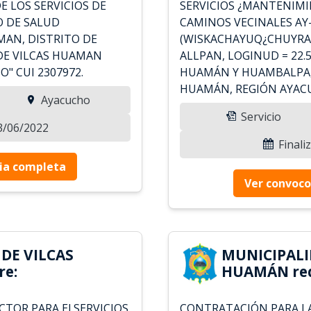
 LOS SERVICIOS DE
SERVICIOS ¿MANTENIMI
O DE SALUD
CAMINOS VECINALES AY
MAN, DISTRITO DE
(WISKACHAYUQ¿CHUYR
DE VILCAS HUAMAN
ALLPAN, LOGINUD = 22.5
 CUI 2307972.
HUAMÁN Y HUAMBALPA, 
HUAMÁN, REGIÓN AYAC
Ayacucho
Servicio
13/06/2022
Finali
ia completa
Ver convoco
DE VILCAS
MUNICIPALI
re:
HUAMÁN req
TOR PARA El SERVICIOS
CONTRATACIÓN PARA LA