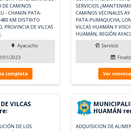
O DE CAMINOS
SERVICIOS ¿MANTENIMI
KU - CHANIN PATA-
CAMINOS VECINALES AY-
480 KM DISTRITO
PATA-PUMAQUCHA, LONG
, PROVINCIA DE VILCAS
VILCAS HUAMÁN Y VISC
.
HUAMÁN, REGIÓN AYAC
Ayacucho
Servicio
02/01/2023
Finali
ia completa
Ver convoco
DE VILCAS
MUNICIPALI
re:
HUAMÁN req
UCIÓN DE LOS
ADQUISICION DE ALIME