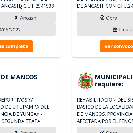
NCASH¿ C.U.I. 2541938
DE ANCASH, CON C.I.U.2
Ancash
Obra
30/05/2022
Finali
ia completa
Ver convoco
 DE MANCOS
MUNICIPAL
requiere:
DEPORTIVOS Y/
REHABILITACION DEL S
AD DE UTUPAMPA DEL
BASICO DE LA LOCALIDA
NCIA DE YUNGAY -
DE MANCOS, PROVINCIA
 SEGUNDA ETAPA
AFECTADA POR EL FEN
Ancash
Obra