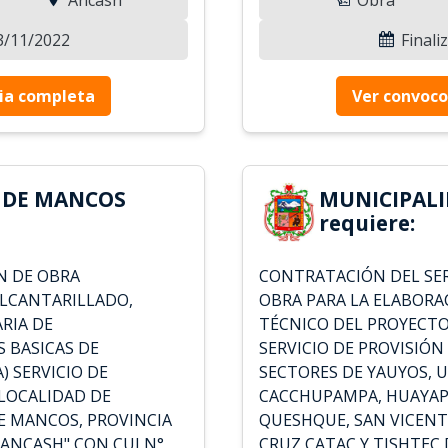
03/11/2022
Finali
ia completa
Ver convoco
 DE MANCOS
MUNICIPAL
requiere:
N DE OBRA
CONTRATACIÓN DEL SER
ALCANTARILLADO,
OBRA PARA LA ELABORA
RIA DE
TÉCNICO DEL PROYECTO
 BASICAS DE
SERVICIO DE PROVISIÓN
) SERVICIO DE
SECTORES DE YAUYOS, 
LOCALIDAD DE
CACCHUPAMPA, HUAYAP
E MANCOS, PROVINCIA
QUESHQUE, SAN VICENT
ANCASH" CON CUI N°
CRUZ CATAC Y TISHTEC