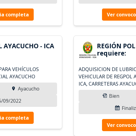
ia completa
Ver convoco
L AYACUCHO - ICA
REGIÓN POLI
requiere:
PARA VEHÍCULOS
ADQUISICION DE LUBRI
CIAL AYACUCHO
VEHICULAR DE REGPOL 
ICA, CARRETERAS AYACU
Ayacucho
Bien
15/09/2022
Finali
ia completa
Ver convoco