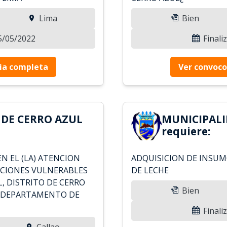
Lima
Bien
05/05/2022
Finali
ia completa
Ver convoco
 DE CERRO AZUL
MUNICIPALI
requiere:
EN EL (LA) ATENCION
ADQUISICION DE INSUM
LACIONES VULNERABLES
DE LECHE
, DISTRITO DE CERRO
Bien
, DEPARTAMENTO DE
Finali
Callao