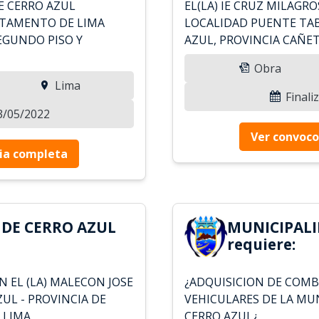
E CERRO AZUL
EL(LA) IE CRUZ MILAGRO
RTAMENTO DE LIMA
LOCALIDAD PUENTE TAB
EGUNDO PISO Y
AZUL, PROVINCIA CAÑE
Obra
Lima
Finali
03/05/2022
Ver convoco
ia completa
 DE CERRO AZUL
MUNICIPALI
requiere:
 EL (LA) MALECON JOSE
¿ADQUISICION DE COMB
ZUL - PROVINCIA DE
VEHICULARES DE LA MU
 LIMA
CERRO AZUL¿