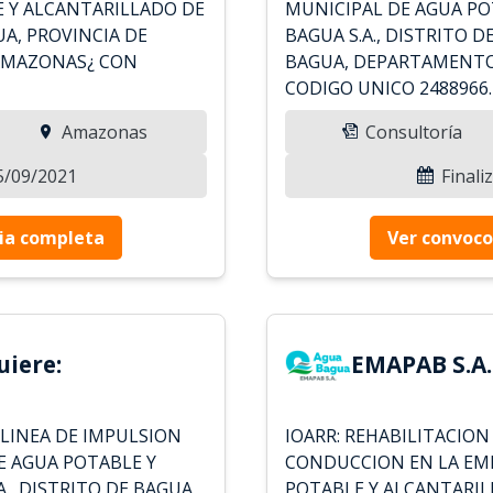
 Y ALCANTARILLADO DE
MUNICIPAL DE AGUA PO
UA, PROVINCIA DE
BAGUA S.A., DISTRITO D
AMAZONAS¿ CON
BAGUA, DEPARTAMENTO
CODIGO UNICO 2488966.
Amazonas
Consultoría
05/09/2021
Finali
ia completa
Ver convoco
uiere:
EMAPAB S.A.
 LINEA DE IMPULSION
IOARR: REHABILITACION 
E AGUA POTABLE Y
CONDUCCION EN LA EM
., DISTRITO DE BAGUA,
POTABLE Y ALCANTARILL