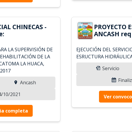
IAL CHINECAS -
PROYECTO E
e:
ANCASH requ
RA LA SUPERVISIÓN DE
EJECUCIÓN DEL SERVICI
REHABILITACIÓN DE LA
ESRUCTURA HIDRÁULIC
CATOMA LA HUACA,
Servicio
2017
Finali
Ancash
14/10/2021
Ver convoco
ia completa