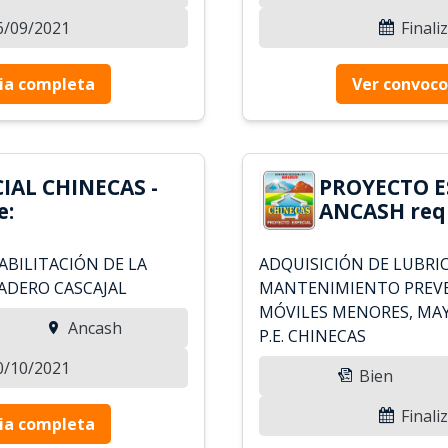
26/09/2021
Finali
ia completa
Ver convoco
IAL CHINECAS -
PROYECTO E
e:
ANCASH requ
HABILITACIÓN DE LA
ADQUISICIÓN DE LUBRI
ADERO CASCAJAL
MANTENIMIENTO PREVE
MÓVILES MENORES, MAY
Ancash
P.E. CHINECAS
10/10/2021
Bien
Finali
ia completa