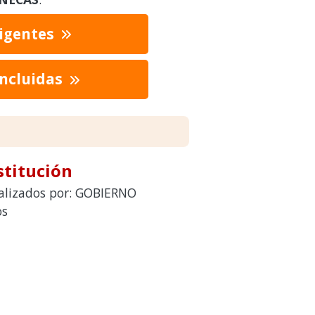
vigentes
oncluidas
stitución
ealizados por: GOBIERNO
os