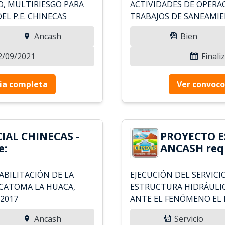
O, MULTIRIESGO PARA
ACTIVIDADES DE OPERA
EL P.E. CHINECAS
TRABAJOS DE SANEAMIEN
Ancash
Bien
12/09/2021
Finali
ia completa
Ver convoco
IAL CHINECAS -
PROYECTO E
e:
ANCASH requ
HABILITACIÓN DE LA
EJECUCIÓN DEL SERVICI
CATOMA LA HUACA,
ESTRUCTURA HIDRÁULIC
2017
ANTE EL FENÓMENO EL 
Ancash
Servicio