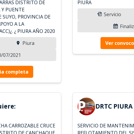
ARRAS DISTRITO DE
PIURA
A Y PUENTE
Servicio
 SUYO, PROVINCIA DE
APOYO A LA
Finali
C)¿. ¿ PIURA AÑO 2020
Piura
Ver convoco
20/07/2021
ia completa
iere:
DRTC PIURA 
CHA CARROZABLE CRUCE
SERVICIO DE MANTENIM
ISTRITO DE CANCHAQUE
REFLOTAMIENTO DEL SI