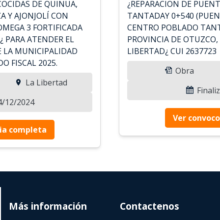
COCIDAS DE QUINUA,
¿REPARACION DE PUENTE
ZA Y AJONJOLÍ CON
TANTADAY 0+540 (PUENT
OMEGA 3 FORTIFICADA
CENTRO POBLADO TANTA
¿ PARA ATENDER EL
PROVINCIA DE OTUZCO
 LA MUNICIPALIDAD
LIBERTAD¿ CUI 2637723
O FISCAL 2025.
Obra
La Libertad
Finali
04/12/2024
Ver convoco
ia completa
Más información
Contactenos