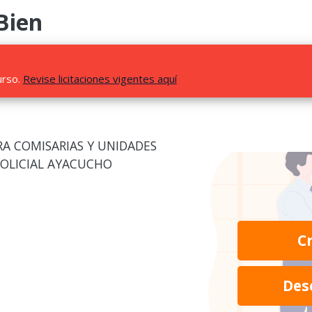
Bien
urso.
Revise licitaciones vigentes aquí
RA COMISARIAS Y UNIDADES
POLICIAL AYACUCHO
C
Des