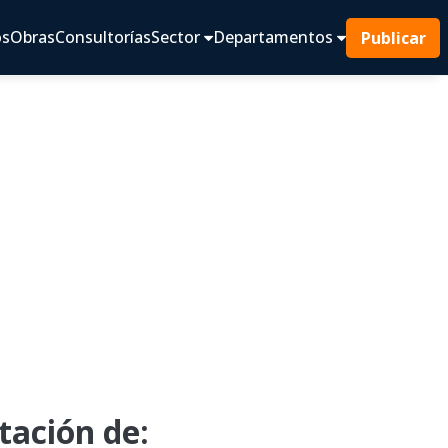
os
Obras
Consultorías
Sector
Departamentos
Publicar
ación de: