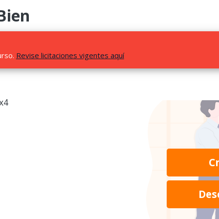
Bien
urso.
Revise licitaciones vigentes aquí
x4
C
Des