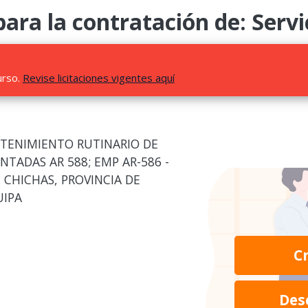
 la contratación de: Servi
urso.
Revise licitaciones vigentes aquí
NTENIMIENTO RUTINARIO DE
TADAS AR 588; EMP AR-586 -
 CHICHAS, PROVINCIA DE
UIPA
C
Des