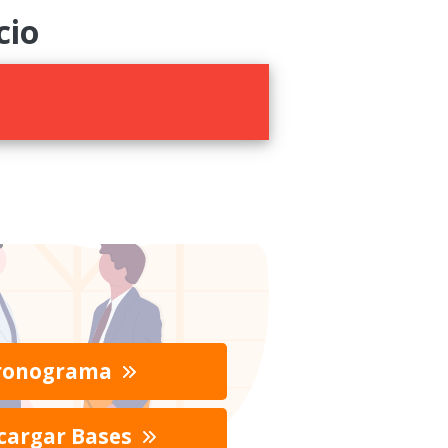
cio
ronograma
cargar Bases