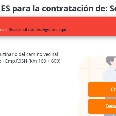
 para la contratación de: Se
urso.
Revise licitaciones vigentes aquí
utinario del camino vecinal:
 - Emp.R05N (Km 160 + 800)
C
Des