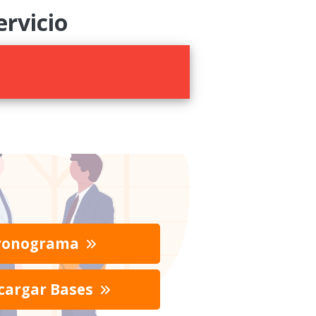
rvicio
ronograma
cargar Bases