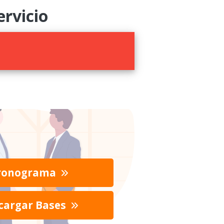
rvicio
ronograma
cargar Bases