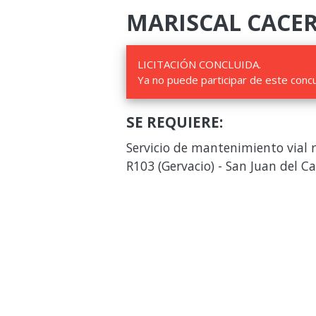
MARISCAL CACERES
LICITACIÓN CONCLUIDA.
Ya no puede participar de este conc
SE REQUIERE:
Servicio de mantenimiento vial r
R103 (Gervacio) - San Juan del C