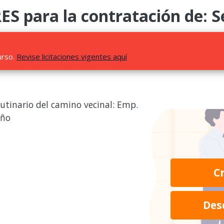
 para la contratación de: Se
urso.
Revise licitaciones vigentes aquí
utinario del camino vecinal: Emp.
año
C
Des