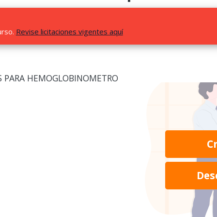
urso.
Revise licitaciones vigentes aquí
AS PARA HEMOGLOBINOMETRO
C
Des