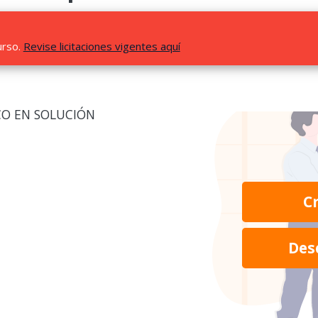
urso.
Revise licitaciones vigentes aquí
CO EN SOLUCIÓN
C
Des