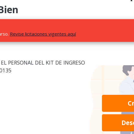
Bien
urso.
Revise licitaciones vigentes aquí
EL PERSONAL DEL KIT DE INGRESO
0135
C
Des