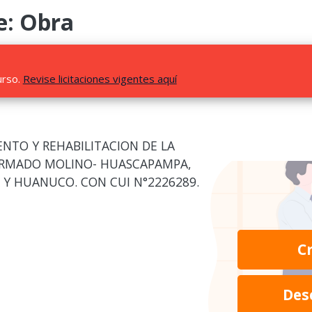
e: Obra
urso.
Revise licitaciones vigentes aquí
ENTO Y REHABILITACION DE LA
FIRMADO MOLINO- HUASCAPAMPA,
 Y HUANUCO. CON CUI N°2226289.
C
Des