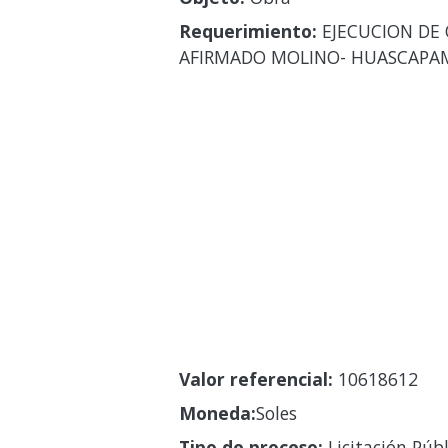
Requerimiento:
EJECUCION DE 
AFIRMADO MOLINO- HUASCAPAMP
Valor referencial:
10618612
Moneda:
Soles
Tipo de proceso:
Licitación Públ