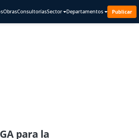
os
Obras
Consultorías
Sector
Departamentos
Publicar
A para la