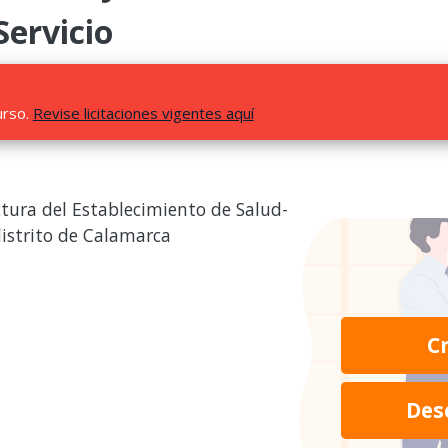
Servicio
urso.
Revise licitaciones vigentes aquí
tura del Establecimiento de Salud-
istrito de Calamarca
C
Des