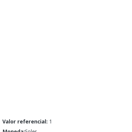
Valor referencial:
1
Moneda:
Soles