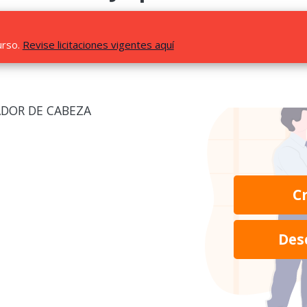
urso.
Revise licitaciones vigentes aquí
ADOR DE CABEZA
C
Des