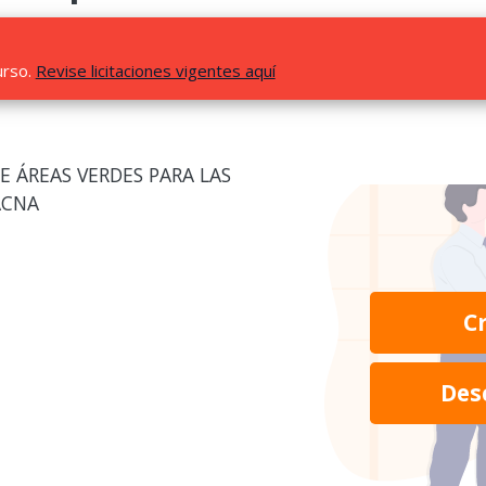
urso.
Revise licitaciones vigentes aquí
E ÁREAS VERDES PARA LAS
ACNA
C
Des