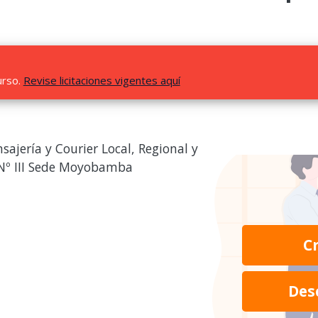
urso.
Revise licitaciones vigentes aquí
sajería y Courier Local, Regional y
 Nº III Sede Moyobamba
C
Des