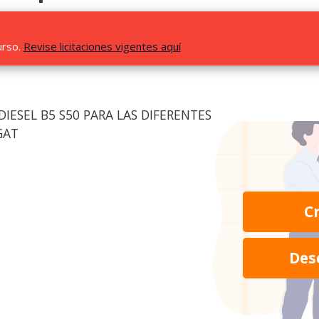
urso.
Revise licitaciones vigentes aquí
IESEL B5 S50 PARA LAS DIFERENTES
GAT
C
Des