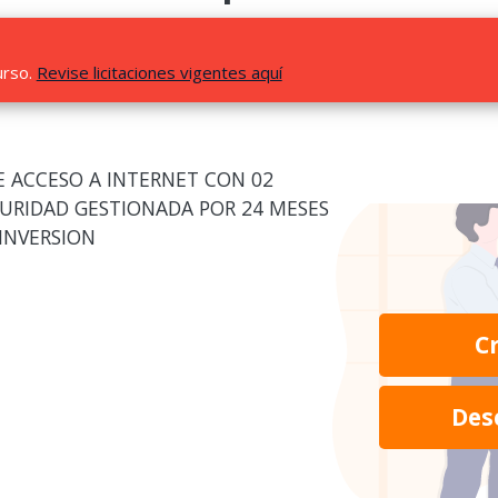
urso.
Revise licitaciones vigentes aquí
E ACCESO A INTERNET CON 02
GURIDAD GESTIONADA POR 24 MESES
OINVERSION
C
Des