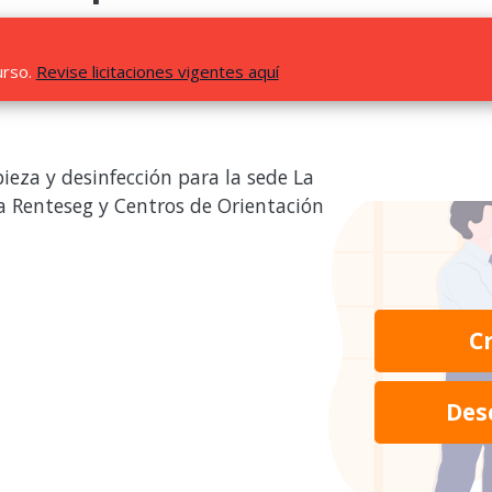
urso.
Revise licitaciones vigentes aquí
pieza y desinfección para la sede La
na Renteseg y Centros de Orientación
C
Des