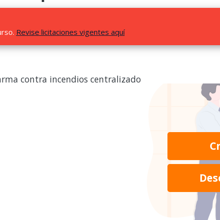
urso.
Revise licitaciones vigentes aquí
arma contra incendios centralizado
C
Des