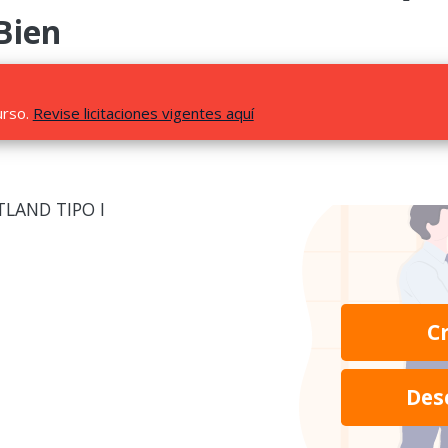
Bien
urso.
Revise licitaciones vigentes aquí
LAND TIPO I
C
Des