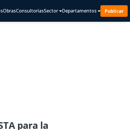
os
Obras
Consultorías
Sector
Departamentos
Publicar
TA para la