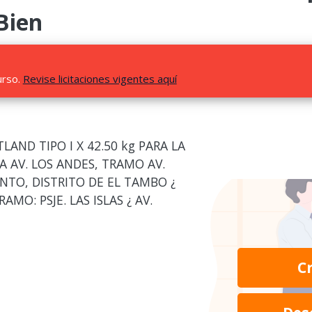
Bien
urso.
Revise licitaciones vigentes aquí
AND TIPO I X 42.50 kg PARA LA
A AV. LOS ANDES, TRAMO AV.
NTO, DISTRITO DE EL TAMBO ¿
AMO: PSJE. LAS ISLAS ¿ AV.
C