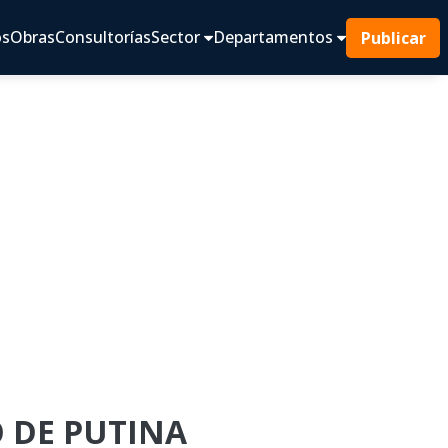
os
Obras
Consultorías
Sector
Departamentos
Publicar
O DE PUTINA